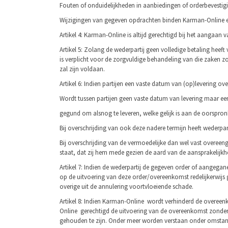
Fouten of onduidelijkheden in aanbiedingen of orderbevestig
Wijzigingen van gegeven opdrachten binden Karman-Online ee
Artikel 4: Karman-Online is altijd gerechtigd bij het aang
Artikel 5: Zolang de wederpartij geen volledige bet­aling hee
is verplicht voor de zorgvuldige behandeling van die zaken z
zal zijn voldaan.
Artikel 6: Indien partijen een vaste datum van (op)levering ove
Wordt tussen partijen geen vaste datum van levering maar ee
gegund om alsnog te leveren, welke gelijk is aan de oorspro
Bij overschrijding van ook deze nadere ter­mijn heeft wederpa
Bij overschrijding van de vermoedelijke dan wel vast overee
staat, dat zij hem mede gezien de aard van de aansprakelijk
Artikel 7: Indien de wederpartij de gegeven order of aangega
op de uitvoering van deze order/overeenkomst redelijkerwij
overige uit de annulering voortvloeiende schade.
Artikel 8: Indien Karman-Online wordt verhinderd de overeen­
Online gerechtigd de uitvoering van de overeenkomst zonder r
gehouden te zijn. Onder meer worden ver­staan onder omstan