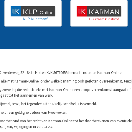
Deventerweg 82 - 84 te Holten KvK 56760655 hierna te noemen Karman-Online
op alle met Karman-Online onder welke benaming ook gesloten overeenkomst, ten­zi
j, zowel hij die rechtstreeks met Karman-Online een koopovereenkomst aangaat of a
aat tot het aanne­men van werk.
jvend, tenzij het tegendeel uitdruk­kelijk schriftelijk is vermeld.
vermeld, een geldigheids­duur van twee weken.
oorbehoud van het recht van Karman-Online tot het doorberekenen van eventu­ele 
prijzen, wijzigingen in valuta etc.