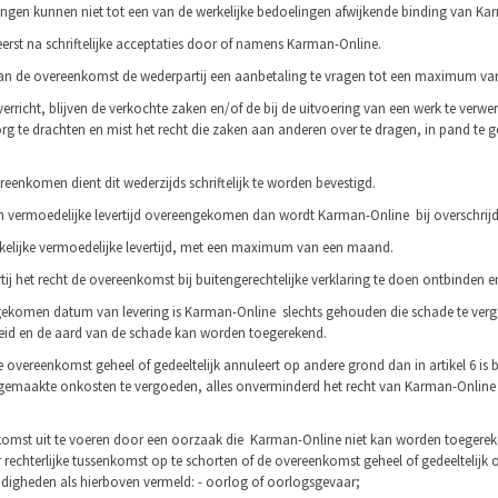
ingen kunnen niet tot een van de werkelijke bedoelingen afwijkende binding van Ka
rst na schriftelijke acceptaties door of namens Karman-Online.
aan van de overeenkomst de wederpartij een aanbetaling te vragen tot een maximum
ft verricht, blijven de verkochte zaken en/of de bij de uitvoering van een werk te v
org te drachten en mist het recht die zaken aan anderen over te dragen, in pand te
reenkomen dient dit weder­zijds schriftelijk te worden bevestigd.
n vermoedelijke levertijd overeengekomen dan wordt Karman-Online bij overschrij
nkelijke vermoedelijke lever­tijd, met een maximum van een maand.
rtij het recht de overeen­komst bij buitengerechtelijke verklaring te doen ontbinden
ngekomen datum van leve­ring is Karman-Online slechts gehouden die schade te ver
­heid en de aard van de schade kan worden toegerekend.
ne overeenkomst geheel of gedeeltelijk annuleert op andere grond dan in artikel 6 i
s gemaakte onkosten te vergoeden, alles onverminderd het recht van Karman-Onlin
komst uit te voeren door een oorzaak die Karman-Online niet kan worden toegerekend
echterlijke tussen­komst op te schorten of de overeenkomst geheel of gedeeltelijk 
digheden als hierboven vermeld: - oorlog of oorlogsgevaar;