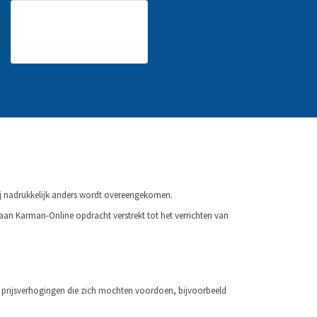
j nadrukkelijk anders wordt overeengeko­men.
an Karman-Online opdracht verstrekt tot het ver­richten van
prijsverhogingen die zich mochten voor­doen, bijvoorbeeld