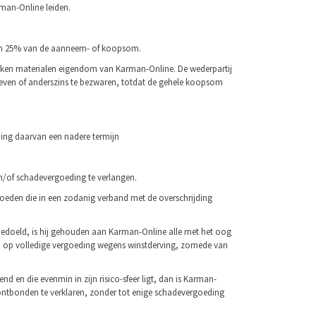
rman-Online leiden.
 van 25% van de aanneem- of koopsom.
erwerken materialen eigendom van Karman-Online. De wederpartij
 geven of anderszins te bezwaren, totdat de gehele koopsom
ding daarvan een nadere termijn
 en/of schadevergoeding te verlangen.
goeden die in een zodanig verband met de overschrijding
s bedoeld, is hij gehouden aan Karman-Online alle met het oog
e op volledige vergoeding wegens winstderving, zomede van
 en die evenmin in zijn risico-sfeer ligt, dan is Karman-
ontbonden te verkla­ren, zonder tot enige schadevergoeding