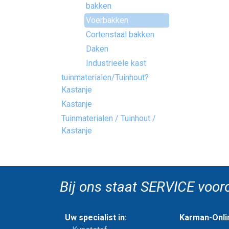
bakken
Voerbakken
Cortenstaal bakken
Daken
Industrieële kast
tuinmaterialen/Tuinhout?
Kastanje
Kastanje
Tuinmaterialen / Tuinhout /
Kastanje
Bij ons staat SERVICE voor
Uw specialist in:
Karman-Onlin