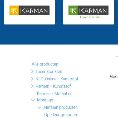
Alle producten
Tuinmaterialen
Geen
KLP-Online - Kunststof
Karman - Kunststof
Karman - Metaal en
Montage
Metalen producten
Op kleur gespoten