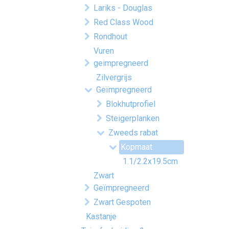
Lariks - Douglas
Red Class Wood
Rondhout
Vuren
geimpregneerd
Zilvergrijs
Geïmpregneerd
Blokhutprofiel
Steigerplanken
Zweeds rabat
Kopmaat
1.1/2.2x19.5cm
Zwart
Geïmpregneerd
Zwart Gespoten
Kastanje