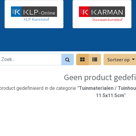
Sorteer op
Geen product gedefi
roduct gedefinieerd in de categorie "
Tuinmaterialen / Tuinhout
11.5x11.5cm
".