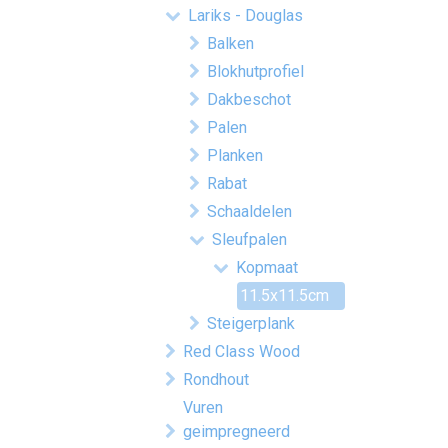
Lariks - Douglas
Balken
Blokhutprofiel
Dakbeschot
Palen
Planken
Rabat
Schaaldelen
Sleufpalen
Kopmaat
11.5x11.5cm
Steigerplank
Red Class Wood
Rondhout
Vuren
geimpregneerd